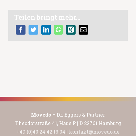
Teilen bringt mehr...
Movedo
– Dr. Eggers & Partner
Theodorstraße 41, Haus P | D 22761 Hamburg
+49 (0)40 24 42 13 04
|
kontakt@movedo.de